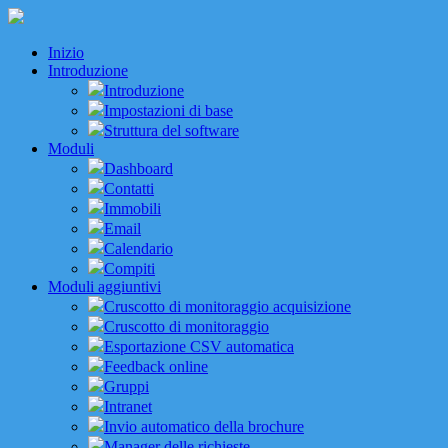
Inizio
Introduzione
Introduzione
Impostazioni di base
Struttura del software
Moduli
Dashboard
Contatti
Immobili
Email
Calendario
Compiti
Moduli aggiuntivi
Cruscotto di monitoraggio acquisizione
Cruscotto di monitoraggio
Esportazione CSV automatica
Feedback online
Gruppi
Intranet
Invio automatico della brochure
Manager delle richieste