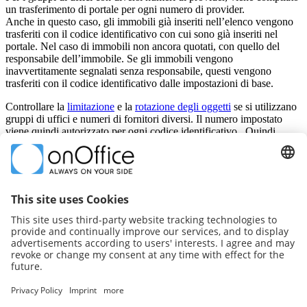
un trasferimento di portale per ogni numero di provider.
Anche in questo caso, gli immobili già inseriti nell’elenco vengono
trasferiti con il codice identificativo con cui sono già inseriti nel
portale. Nel caso di immobili non ancora quotati, con quello del
responsabile dell’immobile. Se gli immobili vengono
inavvertitamente segnalati senza responsabile, questi vengono
trasferiti con il codice identificativo dalle impostazioni di base.
Controllare la
limitazione
e la
rotazione degli oggetti
se si utilizzano
gruppi di uffici e numeri di fornitori diversi. Il numero impostato
viene quindi autorizzato per ogni codice identificativo . Quindi
numero totale di immobili trasferiti = limite di rotazione * codici
identificativi diversi.
Portali
Note aggiuntive sul portale
Rotazione degli immobili
Errore di trasmissione
Trasmissione
Pubblicazione su Facebook
Report di importazione
Code di attesa
Allineamento individuale
Configurazione