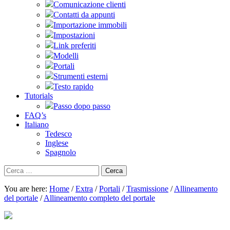
Comunicazione clienti
Contatti da appunti
Importazione immobili
Impostazioni
Link preferiti
Modelli
Portali
Strumenti esterni
Testo rapido
Tutorials
Passo dopo passo
FAQ’s
Italiano
Tedesco
Inglese
Spagnolo
Ricerca
per:
You are here:
Home
/
Extra
/
Portali
/
Trasmissione
/
Allineamento
del portale
/
Allineamento completo del portale