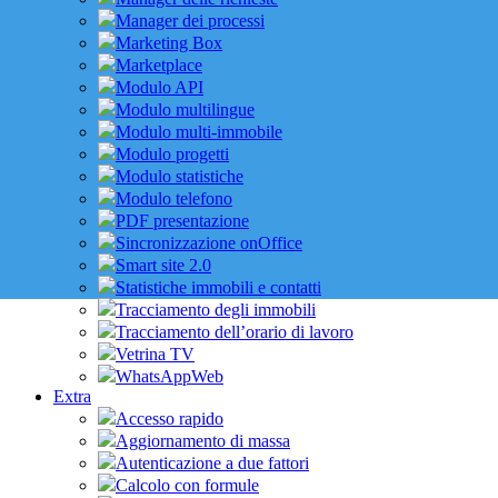
Manager dei processi
Marketing Box
Marketplace
Modulo API
Modulo multilingue
Modulo multi-immobile
Modulo progetti
Modulo statistiche
Modulo telefono
PDF presentazione
Sincronizzazione onOffice
Smart site 2.0
Statistiche immobili e contatti
Tracciamento degli immobili
Tracciamento dell’orario di lavoro
Vetrina TV
WhatsAppWeb
Extra
Accesso rapido
Aggiornamento di massa
Autenticazione a due fattori
Calcolo con formule