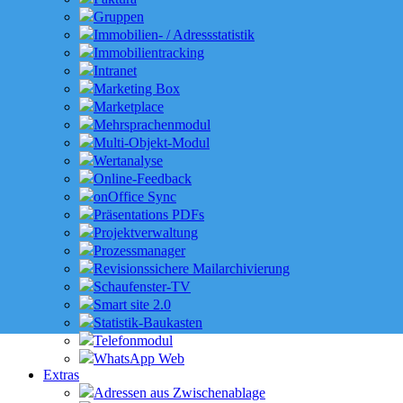
Gruppen
Immobilien- / Adressstatistik
Immobilientracking
Intranet
Marketing Box
Marketplace
Mehrsprachenmodul
Multi-Objekt-Modul
Wertanalyse
Online-Feedback
onOffice Sync
Präsentations PDFs
Projektverwaltung
Prozessmanager
Revisionssichere Mailarchivierung
Schaufenster-TV
Smart site 2.0
Statistik-Baukasten
Telefonmodul
WhatsApp Web
Extras
Adressen aus Zwischenablage