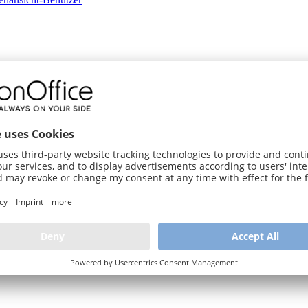
s → Einstellungen → Administration → Listen/Formulare konfigurieren S
an.
ymbol
.