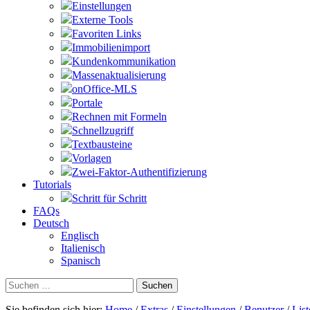
Einstellungen
Externe Tools
Favoriten Links
Immobilienimport
Kundenkommunikation
Massenaktualisierung
onOffice-MLS
Portale
Rechnen mit Formeln
Schnellzugriff
Textbausteine
Vorlagen
Zwei-Faktor-Authentifizierung
Tutorials
Schritt für Schritt
FAQs
Deutsch
Englisch
Italienisch
Spanisch
Suchen
nach:
Sie befinden sich hier:
Home
/
Extras
/
Einstellungen
/
Benutzer
/
Lis