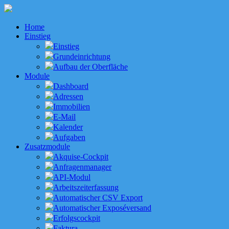
Home
Einstieg
Einstieg
Grundeinrichtung
Aufbau der Oberfläche
Module
Dashboard
Adressen
Immobilien
E-Mail
Kalender
Aufgaben
Zusatzmodule
Akquise-Cockpit
Anfragenmanager
API-Modul
Arbeitszeiterfassung
Automatischer CSV Export
Automatischer Exposéversand
Erfolgscockpit
Faktura