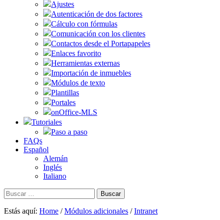
Ajustes
Autenticación de dos factores
Cálculo con fórmulas
Comunicación con los clientes
Contactos desde el Portapapeles
Enlaces favorito
Herramientas externas
Importación de inmuebles
Módulos de texto
Plantillas
Portales
onOffice-MLS
Tutoriales
Paso a paso
FAQs
Español
Alemán
Inglés
Italiano
Buscar:
Estás aquí:
Home
/
Módulos adicionales
/
Intranet