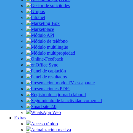
Gestor de solicitudes
Grupos
Intranet
Marketing-Box
Marketplace
Módulo API
Módulo de teléfono
Módulo multilingüe
Módulo multipropiedad
Online-Feedback
onOffice Sync
Panel de captación
Panel de resultados
Presentación modo TV escaparate
Presentaciones PDFs
Registro de la jornada laboral
Seguimiento de la actividad comercial
Smart site 2.0
WhatsApp Web
Extras
Acceso rápido
Actualización masiva