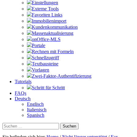
Einstellungen
Externe Tools
Favoriten Links
Immobilienimport
Kundenkommunikation
Massenaktualisierung
onOffice-MLS
Portale
Rechnen mit Formeln
Schnellzugriff
Textbausteine
Vorlagen
Zwei-Faktor-Authentifizierung
Tutorials
Schritt für Schritt
FAQs
Deutsch
Englisch
Italienisch
Spanisch
Suchen
nach:
Sie befinden sich hier:
Home
/
Nicht länger unterstützt
/
Fax