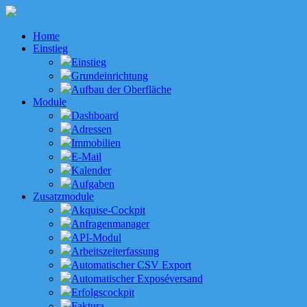
Home
Einstieg
Einstieg
Grundeinrichtung
Aufbau der Oberfläche
Module
Dashboard
Adressen
Immobilien
E-Mail
Kalender
Aufgaben
Zusatzmodule
Akquise-Cockpit
Anfragenmanager
API-Modul
Arbeitszeiterfassung
Automatischer CSV Export
Automatischer Exposéversand
Erfolgscockpit
Faktura