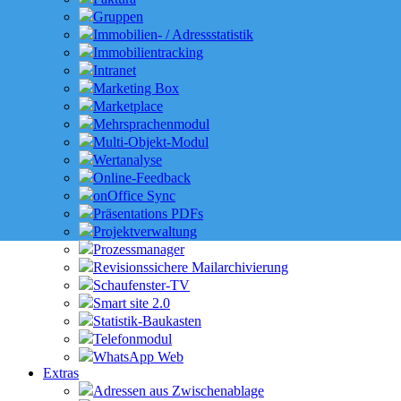
Gruppen
Immobilien- / Adressstatistik
Immobilientracking
Intranet
Marketing Box
Marketplace
Mehrsprachenmodul
Multi-Objekt-Modul
Wertanalyse
Online-Feedback
onOffice Sync
Präsentations PDFs
Projektverwaltung
Prozessmanager
Revisionssichere Mailarchivierung
Schaufenster-TV
Smart site 2.0
Statistik-Baukasten
Telefonmodul
WhatsApp Web
Extras
Adressen aus Zwischenablage