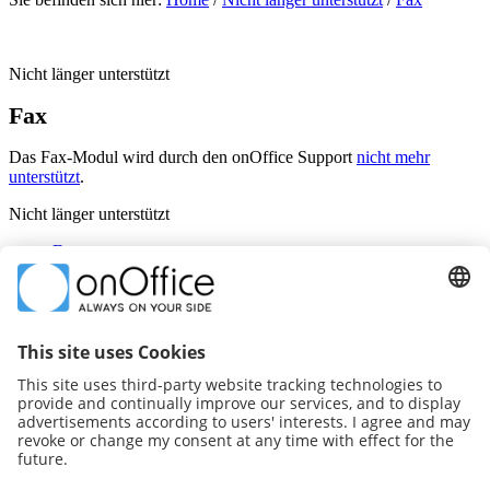
Nicht länger unterstützt
Fax
Das Fax-Modul wird durch den onOffice Support
nicht mehr
unterstützt
.
Nicht länger unterstützt
Fax
Filmmodul
OWA - Wertanalyse nach Versicherungswert
onOffice Sync über memotoo
Faktura light
Reporting-Modul
Immoradar
weitere Informationen
zum YouTube-Kanal