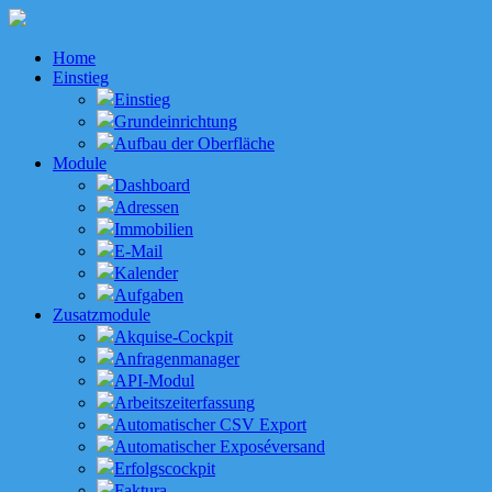
Home
Einstieg
Einstieg
Grundeinrichtung
Aufbau der Oberfläche
Module
Dashboard
Adressen
Immobilien
E-Mail
Kalender
Aufgaben
Zusatzmodule
Akquise-Cockpit
Anfragenmanager
API-Modul
Arbeitszeiterfassung
Automatischer CSV Export
Automatischer Exposéversand
Erfolgscockpit
Faktura