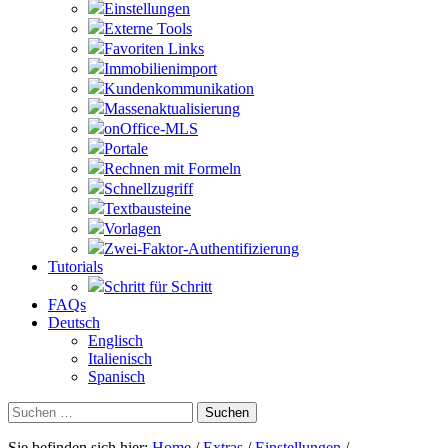
Einstellungen
Externe Tools
Favoriten Links
Immobilienimport
Kundenkommunikation
Massenaktualisierung
onOffice-MLS
Portale
Rechnen mit Formeln
Schnellzugriff
Textbausteine
Vorlagen
Zwei-Faktor-Authentifizierung
Tutorials
Schritt für Schritt
FAQs
Deutsch
Englisch
Italienisch
Spanisch
Suchen
nach:
Sie befinden sich hier:
Home
/
Extras
/
Einstellungen
/