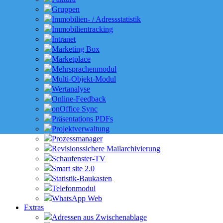
Gruppen
Immobilien- / Adressstatistik
Immobilientracking
Intranet
Marketing Box
Marketplace
Mehrsprachenmodul
Multi-Objekt-Modul
Wertanalyse
Online-Feedback
onOffice Sync
Präsentations PDFs
Projektverwaltung
Prozessmanager
Revisionssichere Mailarchivierung
Schaufenster-TV
Smart site 2.0
Statistik-Baukasten
Telefonmodul
WhatsApp Web
Extras
Adressen aus Zwischenablage