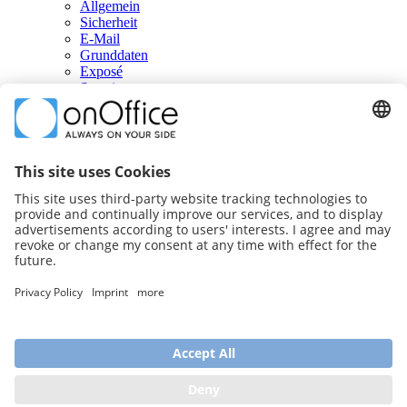
Allgemein
Sicherheit
E-Mail
Grunddaten
Exposé
Sonstiges
DSGVO
Sprache
Reporting
Texte / Design
Portale
onOffice App
weitere Informationen
zum YouTube-Kanal
zur Facebook Gruppe
Impressum
Datenschutz
Sitemap
Immobilien Software