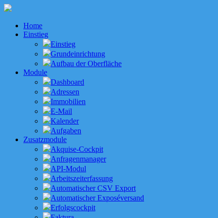
Home
Einstieg
Einstieg
Grundeinrichtung
Aufbau der Oberfläche
Module
Dashboard
Adressen
Immobilien
E-Mail
Kalender
Aufgaben
Zusatzmodule
Akquise-Cockpit
Anfragenmanager
API-Modul
Arbeitszeiterfassung
Automatischer CSV Export
Automatischer Exposéversand
Erfolgscockpit
Faktura