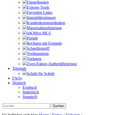
Einstellungen
Externe Tools
Favoriten Links
Immobilienimport
Kundenkommunikation
Massenaktualisierung
onOffice-MLS
Portale
Rechnen mit Formeln
Schnellzugriff
Textbausteine
Vorlagen
Zwei-Faktor-Authentifizierung
Tutorials
Schritt für Schritt
FAQs
Deutsch
Englisch
Italienisch
Spanisch
Suchen
nach:
Sie befinden sich hier:
Home
/
Extras
/
Vorlagen
/