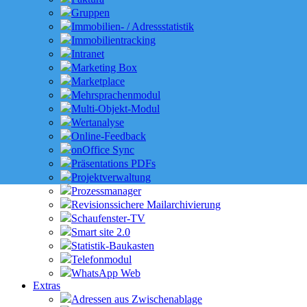
Gruppen
Immobilien- / Adressstatistik
Immobilientracking
Intranet
Marketing Box
Marketplace
Mehrsprachenmodul
Multi-Objekt-Modul
Wertanalyse
Online-Feedback
onOffice Sync
Präsentations PDFs
Projektverwaltung
Prozessmanager
Revisionssichere Mailarchivierung
Schaufenster-TV
Smart site 2.0
Statistik-Baukasten
Telefonmodul
WhatsApp Web
Extras
Adressen aus Zwischenablage