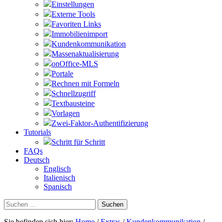
Einstellungen
Externe Tools
Favoriten Links
Immobilienimport
Kundenkommunikation
Massenaktualisierung
onOffice-MLS
Portale
Rechnen mit Formeln
Schnellzugriff
Textbausteine
Vorlagen
Zwei-Faktor-Authentifizierung
Tutorials
Schritt für Schritt
FAQs
Deutsch
Englisch
Italienisch
Spanisch
Suchen
nach:
Sie befinden sich hier:
Home
/
Extras
/
Kundenkommunikation
/