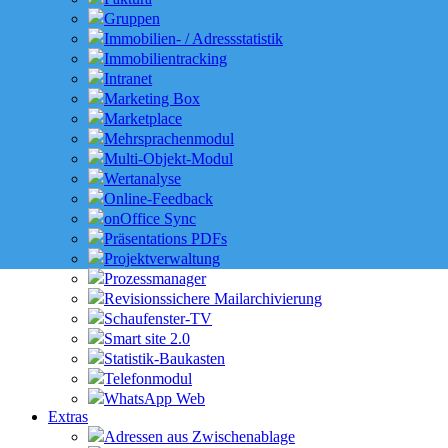
Gruppen
Immobilien- / Adressstatistik
Immobilientracking
Intranet
Marketing Box
Marketplace
Mehrsprachenmodul
Multi-Objekt-Modul
Wertanalyse
Online-Feedback
onOffice Sync
Präsentations PDFs
Projektverwaltung
Prozessmanager
Revisionssichere Mailarchivierung
Schaufenster-TV
Smart site 2.0
Statistik-Baukasten
Telefonmodul
WhatsApp Web
Extras
Adressen aus Zwischenablage