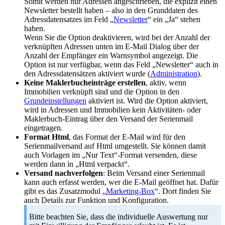
Somit werden nur Adressen angeschrieben, die explizit einen
Newsletter bestellt haben – also in den Grunddaten des
Adressdatensatzes im Feld „
Newsletter
“ ein „Ja“ stehen
haben.
Wenn Sie die Option deaktivieren, wird bei der Anzahl der
verknüpften Adressen unten im E-Mail Dialog über der
Anzahl der Empfänger ein Warnsymbol angezeigt. Die
Option ist nur verfügbar, wenn das Feld „Newsletter“ auch in
den Adressdatensätzen aktiviert wurde (
Administration
).
Keine Maklerbucheinträge erstellen
, aktiv, wenn
Immobilien verknüpft sind und die Option in den
Grundeinstellungen
aktiviert ist. Wird die Option aktiviert,
wird in Adressen und Immobilien kein Aktivitäten- oder
Maklerbuch-Eintrag über den Versand der Serienmail
eingetragen.
Format Html
, das Format der E-Mail wird für den
Serienmailversand auf Html umgestellt. Sie können damit
auch Vorlagen im „Nur Text“-Format versenden, diese
werden dann in „Html verpackt“.
Versand nachverfolgen
: Beim Versand einer Serienmail
kann auch erfasst werden, wer die E-Mail geöffnet hat. Dafür
gibt es das Zusatzmodul „
Marketing-Box
“. Dort finden Sie
auch Details zur Funktion und Konfiguration.
Bitte beachten Sie, dass die individuelle Auswertung nur