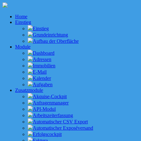
Home
Einstieg
Einstieg
Grundeinrichtung
Aufbau der Oberfläche
Module
Dashboard
Adressen
Immobilien
E-Mail
Kalender
Aufgaben
Zusatzmodule
Akquise-Cockpit
Anfragenmanager
API-Modul
Arbeitszeiterfassung
Automatischer CSV Export
Automatischer Exposéversand
Erfolgscockpit
Faktura